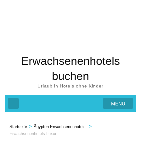
Zum
Inhalt
springen
(Eingabetaste
drücken)
Erwachsenenhotels
buchen
Urlaub in Hotels ohne Kinder
MENÜ
>
>
Startseite
Ägypten Erwachsenenhotels
Erwachsenenhotels Luxor