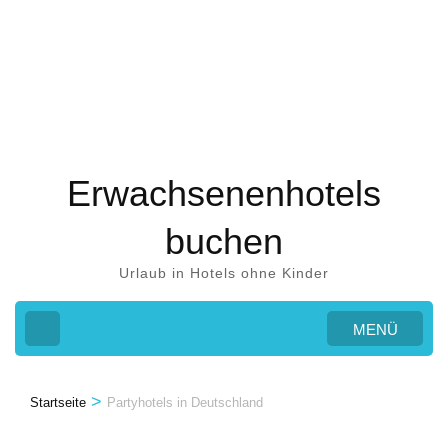
Zum
Inhalt
springen
(Eingabetaste
drücken)
Erwachsenenhotels
buchen
Urlaub in Hotels ohne Kinder
MENÜ
>
Startseite
Partyhotels in Deutschland