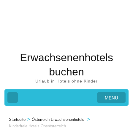
Zum
Inhalt
springen
(Eingabetaste
drücken)
Erwachsenenhotels
buchen
Urlaub in Hotels ohne Kinder
MENÜ
>
>
Startseite
Österreich Erwachsenenhotels
Kinderfreie Hotels Oberösterreich