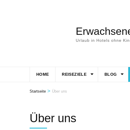
Zum
Inhalt
springen
Erwachsene
(Eingabetaste
drücken)
Urlaub in Hotels ohne Ki
HOME
REISEZIELE
BLOG
>
Startseite
Über uns
Über uns