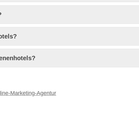
?
otels?
senenhotels?
line-Marketing-Agentur