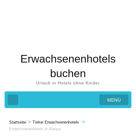
Zum
Inhalt
springen
(Eingabetaste
drücken)
Erwachsenenhotels
buchen
Urlaub in Hotels ohne Kinder
MENÜ
>
>
Startseite
Türkei Erwachsenenhotels
Erwachsenenhotels in Alanya