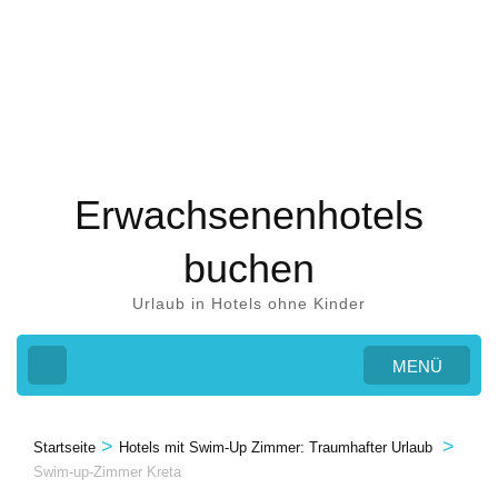
Zum
Inhalt
springen
(Eingabetaste
drücken)
Erwachsenenhotels
buchen
Urlaub in Hotels ohne Kinder
MENÜ
>
>
Startseite
Hotels mit Swim-Up Zimmer: Traumhafter Urlaub
Swim-up-Zimmer Kreta