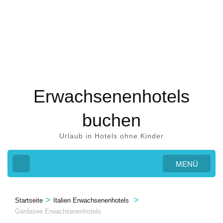
Zum
Inhalt
springen
(Eingabetaste
drücken)
Erwachsenenhotels
buchen
Urlaub in Hotels ohne Kinder
MENÜ
>
>
Startseite
Italien Erwachsenenhotels
Gardasee Erwachsenenhotels