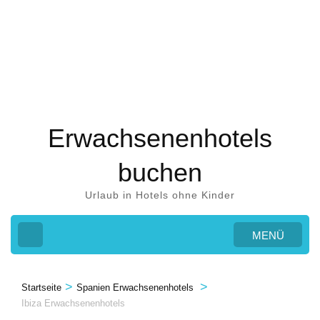
Zum
Inhalt
springen
(Eingabetaste
drücken)
Erwachsenenhotels
buchen
Urlaub in Hotels ohne Kinder
MENÜ
>
>
Startseite
Spanien Erwachsenenhotels
Ibiza Erwachsenenhotels