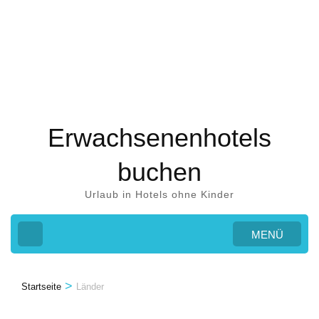
Zum
Inhalt
springen
(Eingabetaste
drücken)
Erwachsenenhotels
buchen
Urlaub in Hotels ohne Kinder
MENÜ
>
Startseite
Länder