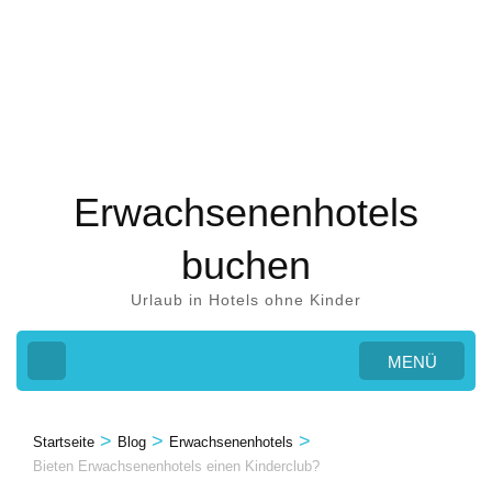
Zum
Inhalt
springen
(Eingabetaste
drücken)
Erwachsenenhotels
buchen
Urlaub in Hotels ohne Kinder
MENÜ
>
>
>
Startseite
Blog
Erwachsenenhotels
Bieten Erwachsenenhotels einen Kinderclub?