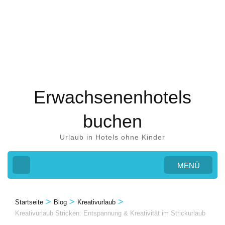
Zum
Inhalt
springen
(Eingabetaste
drücken)
Erwachsenenhotels
buchen
Urlaub in Hotels ohne Kinder
MENÜ
>
>
>
Startseite
Blog
Kreativurlaub
Kreativurlaub Stricken: Entspannung & Kreativität im Strickurlaub