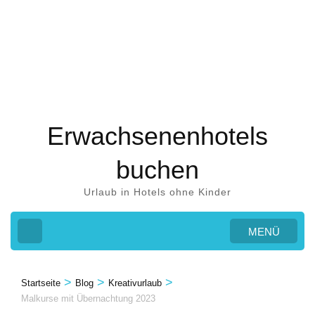
Zum
Inhalt
springen
(Eingabetaste
drücken)
Erwachsenenhotels
buchen
Urlaub in Hotels ohne Kinder
MENÜ
>
>
>
Startseite
Blog
Kreativurlaub
Malkurse mit Übernachtung 2023