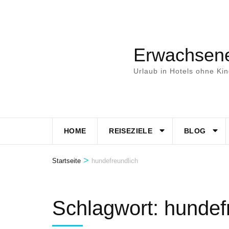
Zum
Inhalt
springen
Erwachsene
(Eingabetaste
drücken)
Urlaub in Hotels ohne Ki
HOME
REISEZIELE
BLOG
>
Startseite
hundefreundlich
Schlagwort:
hundef