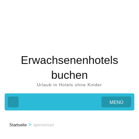
Zum
Inhalt
springen
(Eingabetaste
drücken)
Erwachsenenhotels
buchen
Urlaub in Hotels ohne Kinder
MENÜ
>
Startseite
opernreisen