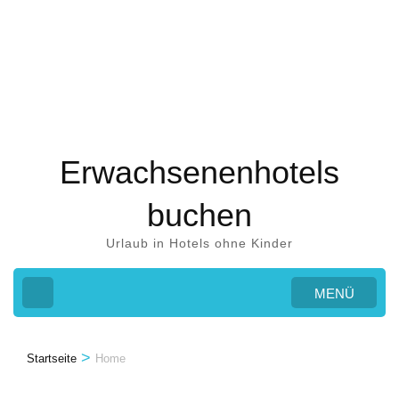
Zum
Inhalt
springen
(Eingabetaste
drücken)
Erwachsenenhotels
buchen
Urlaub in Hotels ohne Kinder
MENÜ
>
Startseite
Home