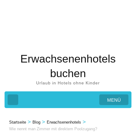
Zum
Inhalt
springen
(Eingabetaste
drücken)
Erwachsenenhotels
buchen
Urlaub in Hotels ohne Kinder
MENÜ
>
>
>
Startseite
Blog
Erwachsenenhotels
Wie nennt man Zimmer mit direktem Poolzugang?