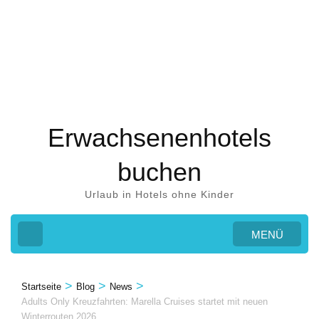
Zum
Inhalt
springen
(Eingabetaste
drücken)
Erwachsenenhotels
buchen
Urlaub in Hotels ohne Kinder
MENÜ
>
>
>
Startseite
Blog
News
Adults Only Kreuzfahrten: Marella Cruises startet mit neuen
Winterrouten 2026