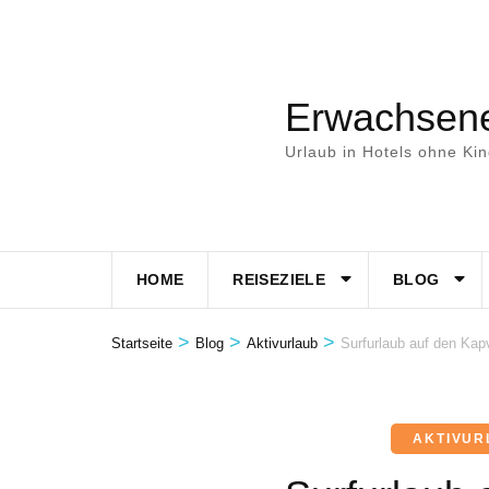
Zum
Inhalt
springen
Erwachsene
(Eingabetaste
drücken)
Urlaub in Hotels ohne Ki
HOME
REISEZIELE
BLOG
>
>
>
Startseite
Blog
Aktivurlaub
Surfurlaub auf den Kap
AKTIVUR