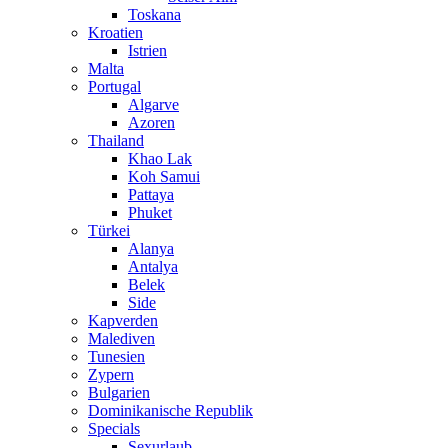
Toskana
Kroatien
Istrien
Malta
Portugal
Algarve
Azoren
Thailand
Khao Lak
Koh Samui
Pattaya
Phuket
Türkei
Alanya
Antalya
Belek
Side
Kapverden
Malediven
Tunesien
Zypern
Bulgarien
Dominikanische Republik
Specials
Sexurlaub