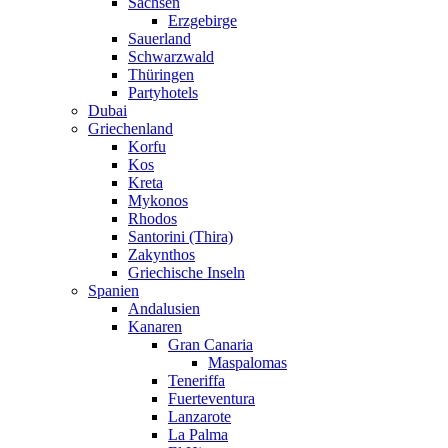
Sachsen
Erzgebirge
Sauerland
Schwarzwald
Thüringen
Partyhotels
Dubai
Griechenland
Korfu
Kos
Kreta
Mykonos
Rhodos
Santorini (Thira)
Zakynthos
Griechische Inseln
Spanien
Andalusien
Kanaren
Gran Canaria
Maspalomas
Teneriffa
Fuerteventura
Lanzarote
La Palma