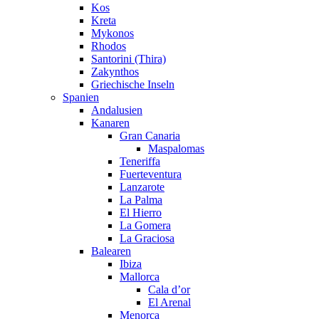
Kos
Kreta
Mykonos
Rhodos
Santorini (Thira)
Zakynthos
Griechische Inseln
Spanien
Andalusien
Kanaren
Gran Canaria
Maspalomas
Teneriffa
Fuerteventura
Lanzarote
La Palma
El Hierro
La Gomera
La Graciosa
Balearen
Ibiza
Mallorca
Cala d’or
El Arenal
Menorca