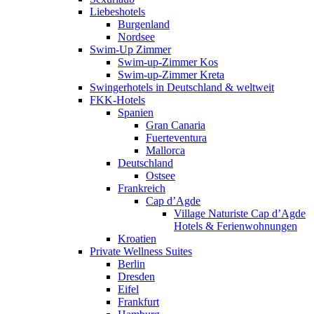
Liebeshotels
Burgenland
Nordsee
Swim-Up Zimmer
Swim-up-Zimmer Kos
Swim-up-Zimmer Kreta
Swingerhotels in Deutschland & weltweit
FKK-Hotels
Spanien
Gran Canaria
Fuerteventura
Mallorca
Deutschland
Ostsee
Frankreich
Cap d’Agde
Village Naturiste Cap d’Agde
Hotels & Ferienwohnungen
Kroatien
Private Wellness Suites
Berlin
Dresden
Eifel
Frankfurt