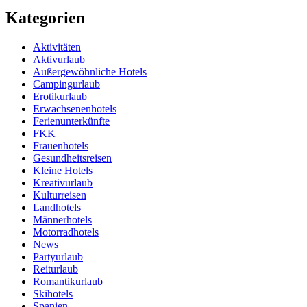
Kategorien
Aktivitäten
Aktivurlaub
Außergewöhnliche Hotels
Campingurlaub
Erotikurlaub
Erwachsenenhotels
Ferienunterkünfte
FKK
Frauenhotels
Gesundheitsreisen
Kleine Hotels
Kreativurlaub
Kulturreisen
Landhotels
Männerhotels
Motorradhotels
News
Partyurlaub
Reiturlaub
Romantikurlaub
Skihotels
Spanien