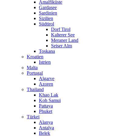
Amalfiküste
Gardasee
Sardinien
Sizilien
Südtirol
Dorf Tirol
Kalterer See
Meraner Land
Seiser Alm
Toskana
Kroatien
Istrien
Malta
Portugal
Algarve
Azoren
Thailand
Khao Lak
Koh Samui
Pattaya
Phuket
Türkei
Alanya
Antalya
Belek