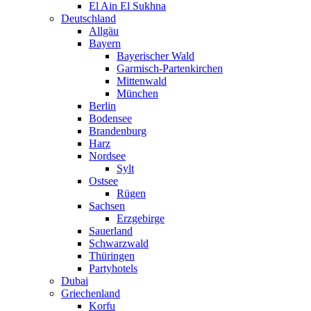
El Ain El Sukhna
Deutschland
Allgäu
Bayern
Bayerischer Wald
Garmisch-Partenkirchen
Mittenwald
München
Berlin
Bodensee
Brandenburg
Harz
Nordsee
Sylt
Ostsee
Rügen
Sachsen
Erzgebirge
Sauerland
Schwarzwald
Thüringen
Partyhotels
Dubai
Griechenland
Korfu