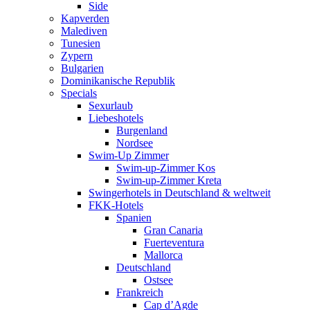
Side
Kapverden
Malediven
Tunesien
Zypern
Bulgarien
Dominikanische Republik
Specials
Sexurlaub
Liebeshotels
Burgenland
Nordsee
Swim-Up Zimmer
Swim-up-Zimmer Kos
Swim-up-Zimmer Kreta
Swingerhotels in Deutschland & weltweit
FKK-Hotels
Spanien
Gran Canaria
Fuerteventura
Mallorca
Deutschland
Ostsee
Frankreich
Cap d’Agde