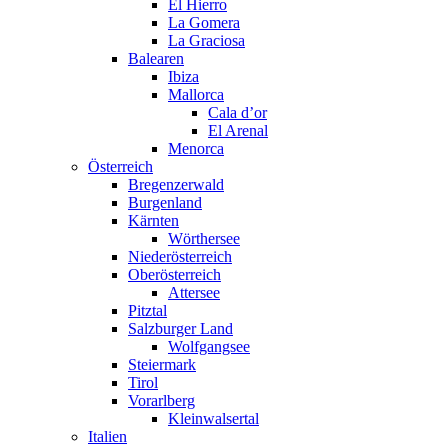
El Hierro
La Gomera
La Graciosa
Balearen
Ibiza
Mallorca
Cala d’or
El Arenal
Menorca
Österreich
Bregenzerwald
Burgenland
Kärnten
Wörthersee
Niederösterreich
Oberösterreich
Attersee
Pitztal
Salzburger Land
Wolfgangsee
Steiermark
Tirol
Vorarlberg
Kleinwalsertal
Italien