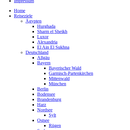
Impressum
Home
Reiseziele
Ägypten
Hurghada
Sharm el Sheikh
Luxor
Alexandria
El Ain El Sukhna
Deutschland
Allgäu
Bayern
Bayerischer Wald
Garmisch-Partenkirchen
Mittenwald
München
Berlin
Bodensee
Brandenburg
Harz
Nordsee
Sylt
Ostsee
Rügen