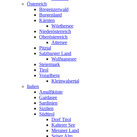
Österreich
Bregenzerwald
Burgenland
Kärnten
Wörthersee
Niederösterreich
Oberösterreich
Attersee
Pitztal
Salzburger Land
Wolfgangsee
Steiermark
Tirol
Vorarlberg
Kleinwalsertal
Italien
Amalfiküste
Gardasee
Sardinien
Sizilien
Südtirol
Dorf Tirol
Kalterer See
Meraner Land
Seiser Alm