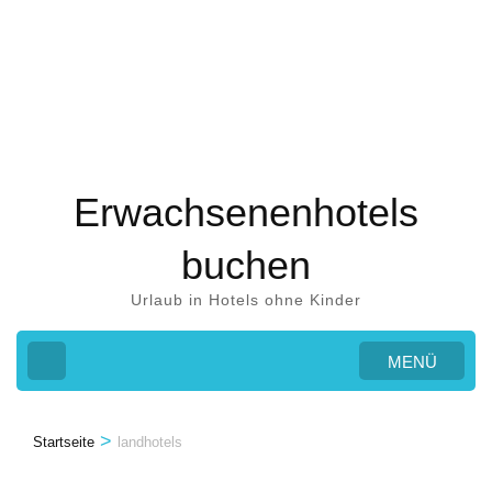
Zum
Inhalt
springen
(Eingabetaste
drücken)
Erwachsenenhotels
buchen
Urlaub in Hotels ohne Kinder
MENÜ
>
Startseite
landhotels