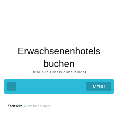
Zum
Inhalt
springen
(Eingabetaste
drücken)
Erwachsenenhotels
buchen
Urlaub in Hotels ohne Kinder
MENÜ
>
Startseite
wellnessurlaub