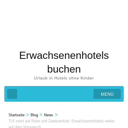
Zum
Inhalt
springen
(Eingabetaste
drücken)
Erwachsenenhotels
buchen
Urlaub in Hotels ohne Kinder
MENÜ
>
>
>
Startseite
Blog
News
TUI setzt auf Ruhe und Zweisamkeit: Erwachsenenhotels weiter
auf dem Vormarsch