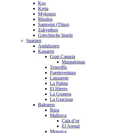
Kos
Kreta
Mykonos
Rhodos
Santorini (Thira)
Zakynthos
Griechische Inseln
Spanien
Andalusien
Kanaren
Gran Canaria
Maspalomas
Teneriffa
Fuerteventura
Lanzarote
La Palma
El Hierro
La Gomera
La Graciosa
Balearen
Ibiza
Mallorca
Cala d’or
El Arenal
Menorca