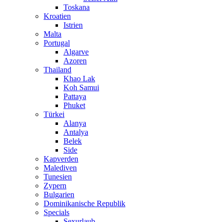
Toskana
Kroatien
Istrien
Malta
Portugal
Algarve
Azoren
Thailand
Khao Lak
Koh Samui
Pattaya
Phuket
Türkei
Alanya
Antalya
Belek
Side
Kapverden
Malediven
Tunesien
Zypern
Bulgarien
Dominikanische Republik
Specials
Sexurlaub