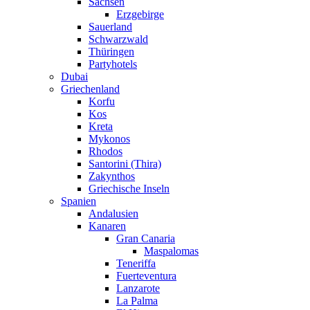
Sachsen
Erzgebirge
Sauerland
Schwarzwald
Thüringen
Partyhotels
Dubai
Griechenland
Korfu
Kos
Kreta
Mykonos
Rhodos
Santorini (Thira)
Zakynthos
Griechische Inseln
Spanien
Andalusien
Kanaren
Gran Canaria
Maspalomas
Teneriffa
Fuerteventura
Lanzarote
La Palma