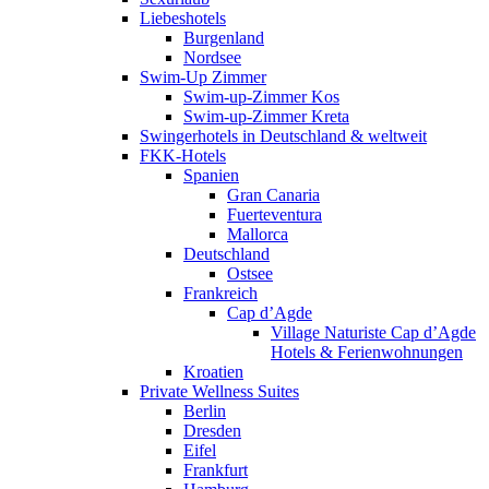
Liebeshotels
Burgenland
Nordsee
Swim-Up Zimmer
Swim-up-Zimmer Kos
Swim-up-Zimmer Kreta
Swingerhotels in Deutschland & weltweit
FKK-Hotels
Spanien
Gran Canaria
Fuerteventura
Mallorca
Deutschland
Ostsee
Frankreich
Cap d’Agde
Village Naturiste Cap d’Agde
Hotels & Ferienwohnungen
Kroatien
Private Wellness Suites
Berlin
Dresden
Eifel
Frankfurt