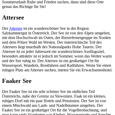
Sommerurlaub Ruhe und Frieden suchen, dann sind diese Orte
genau das Richtige für Sie!
Attersee
Der
Attersee
ist ein wunderschöner See in der Region
Salzkammergut in Österreich. Der See ist von den Alpen umgeben,
mit dem Hochschwab im Osten, der Rieserfernergruppe im Norden
und dem Pölzer Wald im Westen. Der österreichische Teil des
Attersees liegt innerhalb des Nationalparks Hohe Tauern. Der
Attersee ist zu jeder Jahreszeit ein wunderschönes Ausflugsziel,
besonders attraktiv ist er jedoch im Sommer, wenn das Wetter warm
und der See ruhig ist. Der Attersee ist ein großartiger Ort für
Wassersport, Wandern, Bootfahren und Radfahren. Wenn Sie einen
ruhigen Platz am Attersee suchen, mieten Sie ein Erwachsenenhotel.
Faaker See
Der Faaker See ist ein sehr schöner See im südlichen Teil
Österreichs, nahe der Grenze zu Slowenien. Faak ist ein kleines,
ruhiges Dorf mit ein paar Hotels und Pensionen. Der See ist von
einem Mischwald aus Laub- und Nadelbäumen umgeben. Der
Faaker See ist ein großartiger Ort für die Vogelbeobachtung, und
man kann viele Vogelarten wie Kleiber, Wasseramseln und Spechte