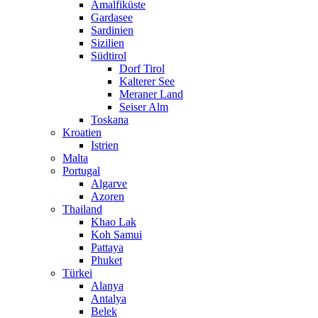
Amalfiküste
Gardasee
Sardinien
Sizilien
Südtirol
Dorf Tirol
Kalterer See
Meraner Land
Seiser Alm
Toskana
Kroatien
Istrien
Malta
Portugal
Algarve
Azoren
Thailand
Khao Lak
Koh Samui
Pattaya
Phuket
Türkei
Alanya
Antalya
Belek