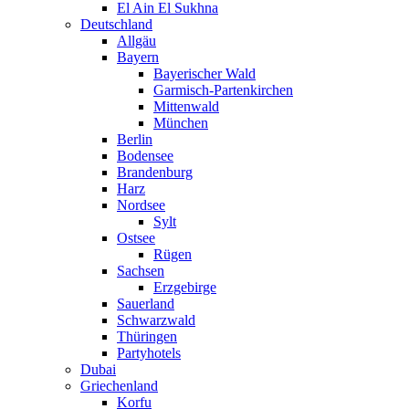
El Ain El Sukhna
Deutschland
Allgäu
Bayern
Bayerischer Wald
Garmisch-Partenkirchen
Mittenwald
München
Berlin
Bodensee
Brandenburg
Harz
Nordsee
Sylt
Ostsee
Rügen
Sachsen
Erzgebirge
Sauerland
Schwarzwald
Thüringen
Partyhotels
Dubai
Griechenland
Korfu