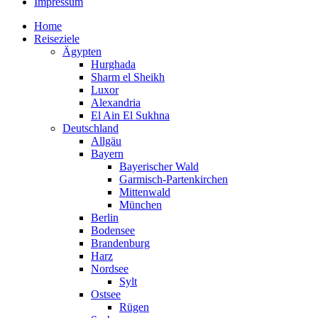
Impressum
Home
Reiseziele
Ägypten
Hurghada
Sharm el Sheikh
Luxor
Alexandria
El Ain El Sukhna
Deutschland
Allgäu
Bayern
Bayerischer Wald
Garmisch-Partenkirchen
Mittenwald
München
Berlin
Bodensee
Brandenburg
Harz
Nordsee
Sylt
Ostsee
Rügen