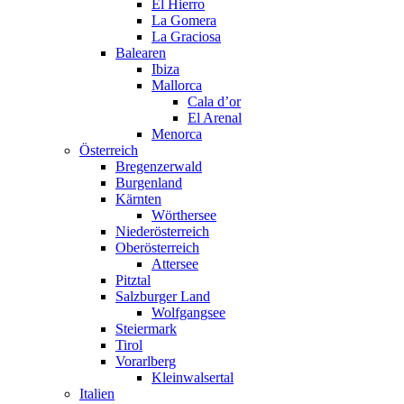
El Hierro
La Gomera
La Graciosa
Balearen
Ibiza
Mallorca
Cala d’or
El Arenal
Menorca
Österreich
Bregenzerwald
Burgenland
Kärnten
Wörthersee
Niederösterreich
Oberösterreich
Attersee
Pitztal
Salzburger Land
Wolfgangsee
Steiermark
Tirol
Vorarlberg
Kleinwalsertal
Italien