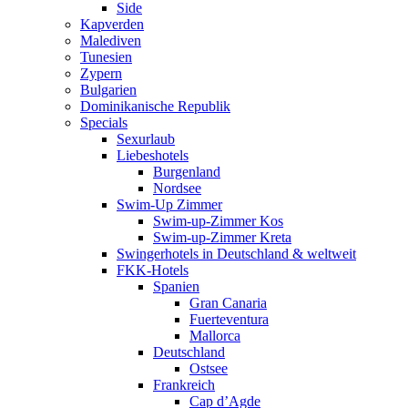
Side
Kapverden
Malediven
Tunesien
Zypern
Bulgarien
Dominikanische Republik
Specials
Sexurlaub
Liebeshotels
Burgenland
Nordsee
Swim-Up Zimmer
Swim-up-Zimmer Kos
Swim-up-Zimmer Kreta
Swingerhotels in Deutschland & weltweit
FKK-Hotels
Spanien
Gran Canaria
Fuerteventura
Mallorca
Deutschland
Ostsee
Frankreich
Cap d’Agde