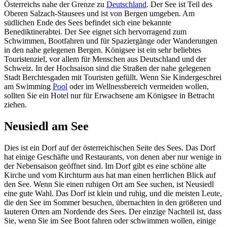
Österreichs nahe der Grenze zu
Deutschland
. Der See ist Teil des
Oberen Salzach-Stausees und ist von Bergen umgeben. Am
südlichen Ende des Sees befindet sich eine bekannte
Benediktinerabtei. Der See eignet sich hervorragend zum
Schwimmen, Bootfahren und für Spaziergänge oder Wanderungen
in den nahe gelegenen Bergen. Königsee ist ein sehr beliebtes
Touristenziel, vor allem für Menschen aus Deutschland und der
Schweiz. In der Hochsaison sind die Straßen der nahe gelegenen
Stadt Berchtesgaden mit Touristen gefüllt. Wenn Sie Kindergeschrei
am Swimming
Pool
oder im Wellnessbereich vermeiden wollen,
sollten Sie ein Hotel nur für Erwachsene am Königsee in Betracht
ziehen.
Neusiedl am See
Dies ist ein Dorf auf der österreichischen Seite des Sees. Das Dorf
hat einige Geschäfte und Restaurants, von denen aber nur wenige in
der Nebensaison geöffnet sind. Im Dorf gibt es eine schöne alte
Kirche und vom Kirchturm aus hat man einen herrlichen Blick auf
den See. Wenn Sie einen ruhigen Ort am See suchen, ist Neusiedl
eine gute Wahl. Das Dorf ist klein und ruhig, und die meisten Leute,
die den See im Sommer besuchen, übernachten in den größeren und
lauteren Orten am Nordende des Sees. Der einzige Nachteil ist, dass
Sie, wenn Sie im See Boot fahren oder schwimmen wollen, einige