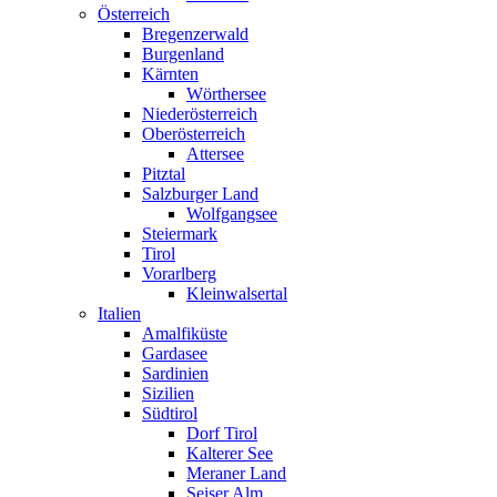
Österreich
Bregenzerwald
Burgenland
Kärnten
Wörthersee
Niederösterreich
Oberösterreich
Attersee
Pitztal
Salzburger Land
Wolfgangsee
Steiermark
Tirol
Vorarlberg
Kleinwalsertal
Italien
Amalfiküste
Gardasee
Sardinien
Sizilien
Südtirol
Dorf Tirol
Kalterer See
Meraner Land
Seiser Alm