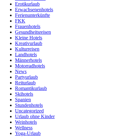
Erotikurlaub
Erwachsenenhotels
Ferienunterkünfte
FKK
Frauenhotels
Gesundheitsreisen
Kleine Hotels
Kreativurlaub
Kulturreisen
Landhotels
Männerhotels
Motorradhotels
News
Partyurlaub
Reiturlaub
Romantikurlaub
Skihotels
Spanien
Stundenhotels
Uncategorized
Urlaub ohne Kinder
Weinhotels
Wellness
Yoga-Urlaub