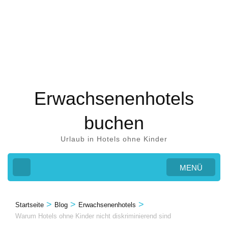
Zum
Inhalt
springen
(Eingabetaste
drücken)
Erwachsenenhotels
buchen
Urlaub in Hotels ohne Kinder
MENÜ
>
>
>
Startseite
Blog
Erwachsenenhotels
Warum Hotels ohne Kinder nicht diskriminierend sind