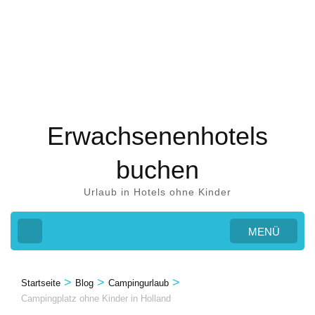
Zum
Inhalt
springen
(Eingabetaste
drücken)
Erwachsenenhotels
buchen
Urlaub in Hotels ohne Kinder
MENÜ
>
>
>
Startseite
Blog
Campingurlaub
Campingplatz ohne Kinder in Holland