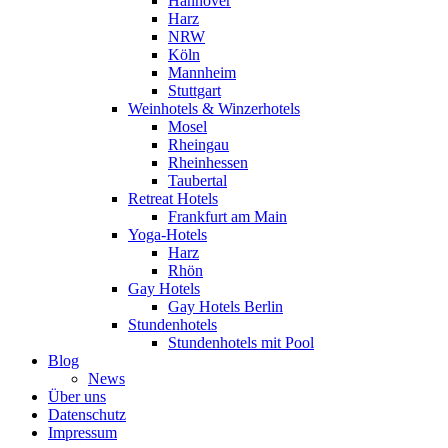
Hannover
Harz
NRW
Köln
Mannheim
Stuttgart
Weinhotels & Winzerhotels
Mosel
Rheingau
Rheinhessen
Taubertal
Retreat Hotels
Frankfurt am Main
Yoga-Hotels
Harz
Rhön
Gay Hotels
Gay Hotels Berlin
Stundenhotels
Stundenhotels mit Pool
Blog
News
Über uns
Datenschutz
Impressum