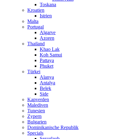
Toskana
Kroatien
Istrien
Malta
Portugal
Algarve
Azoren
Thailand
Khao Lak
Koh Samui
Pattaya
Phuket
Türkei
Alanya
Antalya
Belek
Side
Kapverden
Malediven
Tunesien
Zypern
Bulgarien
Dominikanische Republik
Specials
Sexurlaub