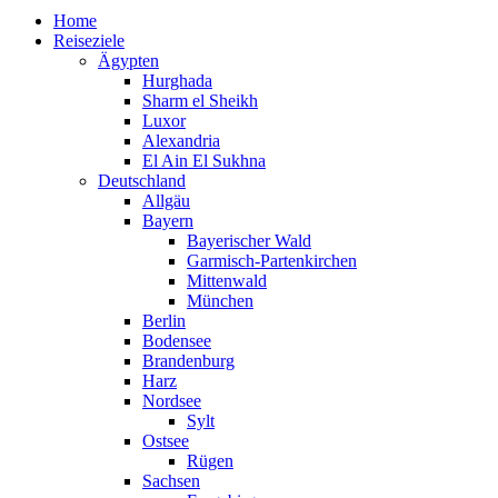
Home
Reiseziele
Ägypten
Hurghada
Sharm el Sheikh
Luxor
Alexandria
El Ain El Sukhna
Deutschland
Allgäu
Bayern
Bayerischer Wald
Garmisch-Partenkirchen
Mittenwald
München
Berlin
Bodensee
Brandenburg
Harz
Nordsee
Sylt
Ostsee
Rügen
Sachsen