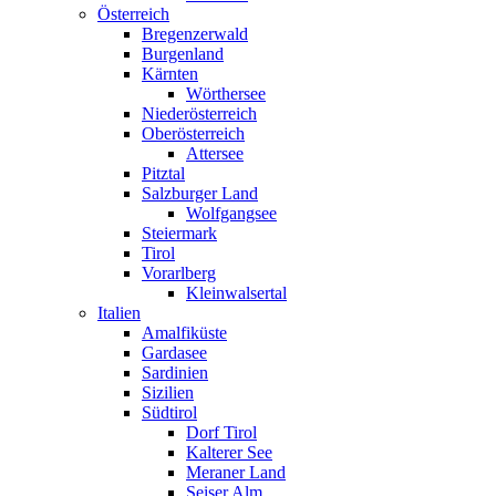
Österreich
Bregenzerwald
Burgenland
Kärnten
Wörthersee
Niederösterreich
Oberösterreich
Attersee
Pitztal
Salzburger Land
Wolfgangsee
Steiermark
Tirol
Vorarlberg
Kleinwalsertal
Italien
Amalfiküste
Gardasee
Sardinien
Sizilien
Südtirol
Dorf Tirol
Kalterer See
Meraner Land
Seiser Alm