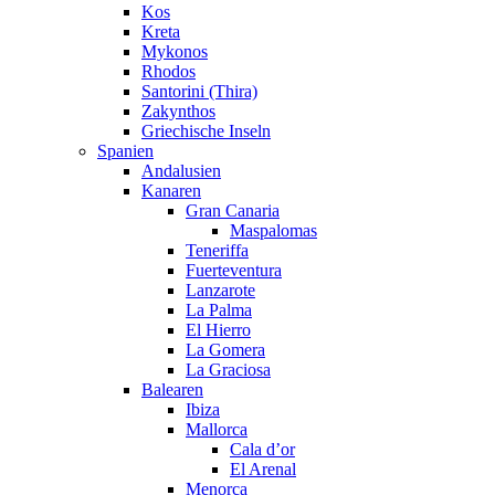
Kos
Kreta
Mykonos
Rhodos
Santorini (Thira)
Zakynthos
Griechische Inseln
Spanien
Andalusien
Kanaren
Gran Canaria
Maspalomas
Teneriffa
Fuerteventura
Lanzarote
La Palma
El Hierro
La Gomera
La Graciosa
Balearen
Ibiza
Mallorca
Cala d’or
El Arenal
Menorca