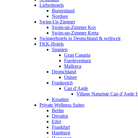
Liebeshotels
Burgenland
Nordsee
Swim-Up Zimmer
Swim-up-Zimmer Kos
Swim-up-Zimmer Kreta
Swingerhotels in Deutschland & weltweit
FKK-Hotels
Spanien
Gran Canaria
Fuerteventura
Mallorca
Deutschland
Ostsee
Frankreich
Cap d’Agde
Village Naturiste Cap d’Agde
Kroatien
Private Wellness Suites
Berlin
Dresden
Eifel
Frankfurt
Hamburg