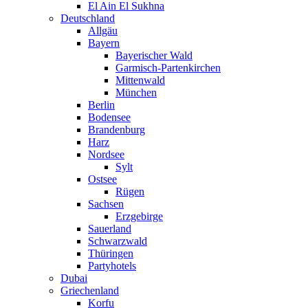
El Ain El Sukhna
Deutschland
Allgäu
Bayern
Bayerischer Wald
Garmisch-Partenkirchen
Mittenwald
München
Berlin
Bodensee
Brandenburg
Harz
Nordsee
Sylt
Ostsee
Rügen
Sachsen
Erzgebirge
Sauerland
Schwarzwald
Thüringen
Partyhotels
Dubai
Griechenland
Korfu