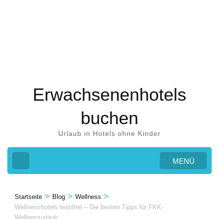
Zum
Inhalt
springen
(Eingabetaste
drücken)
Erwachsenenhotels
buchen
Urlaub in Hotels ohne Kinder
MENÜ
>
>
>
Startseite
Blog
Wellness
Wellnesshotels textilfrei – Die besten Tipps für FKK-
Wellnessurlaub