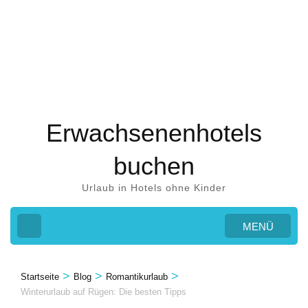
Zum
Inhalt
springen
(Eingabetaste
drücken)
Erwachsenenhotels
buchen
Urlaub in Hotels ohne Kinder
MENÜ
>
>
>
Startseite
Blog
Romantikurlaub
Winterurlaub auf Rügen: Die besten Tipps