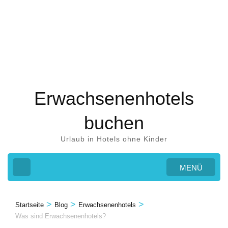
Zum
Inhalt
springen
(Eingabetaste
drücken)
Erwachsenenhotels
buchen
Urlaub in Hotels ohne Kinder
MENÜ
>
>
>
Startseite
Blog
Erwachsenenhotels
Was sind Erwachsenenhotels?